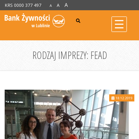
A
KRS 0000 377 497
A
A
RODZAJ IMPREZY:
FEAD
18.12.2019