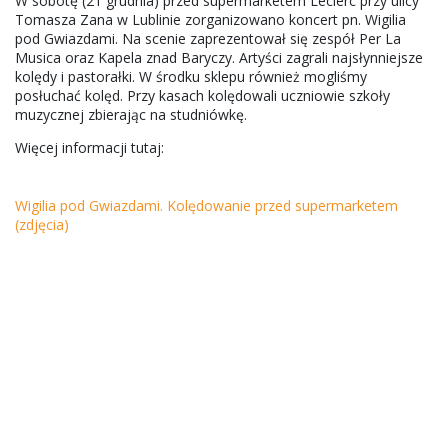
W sobotę (21 grudnia) przed supermarketem Leclerc przy ulicy
Tomasza Zana w Lublinie zorganizowano koncert pn. Wigilia
pod Gwiazdami. Na scenie zaprezentował się zespół Per La
Musica oraz Kapela znad Baryczy. Artyści zagrali najsłynniejsze
kolędy i pastorałki. W środku sklepu również mogliśmy
posłuchać kolęd. Przy kasach kolędowali uczniowie szkoły
muzycznej zbierając na studniówkę.
Więcej informacji tutaj:
Wigilia pod Gwiazdami. Kolędowanie przed supermarketem
(zdjęcia)