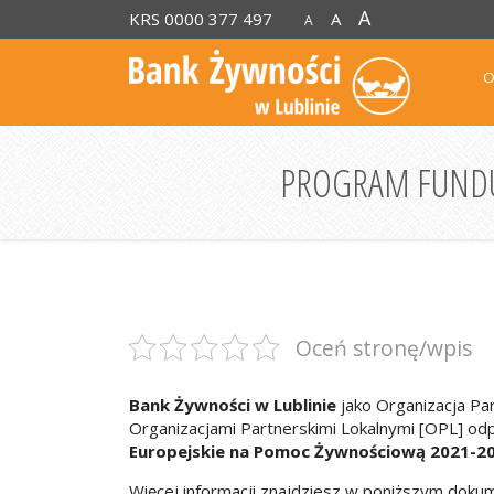
A
KRS 0000 377 497
A
A
O
PROGRAM FUNDU
Oceń stronę/wpis
Bank Żywności w Lublinie
jako Organizacja Pa
Organizacjami Partnerskimi Lokalnymi [OPL] od
Europejskie na Pomoc Żywnościową 2021-20
Więcej informacji znajdziesz w poniższym dokum