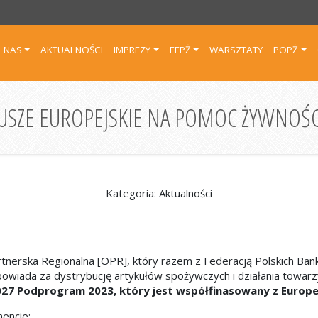
 NAS
AKTUALNOŚCI
IMPREZY
FEPŻ
WARSZTATY
POPŻ
SZE EUROPEJSKIE NA POMOC ŻYWNOŚC
Kategoria: Aktualności
rtnerska Regionalna [OPR], który razem z Federacją Polskich B
powiada za dystrybucję artykułów spożywczych i działania towa
27 Podprogram 2023, który jest współfinasowany z Europe
encie: