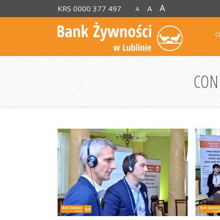
A
KRS 0000 377 497
A
A
O
CON